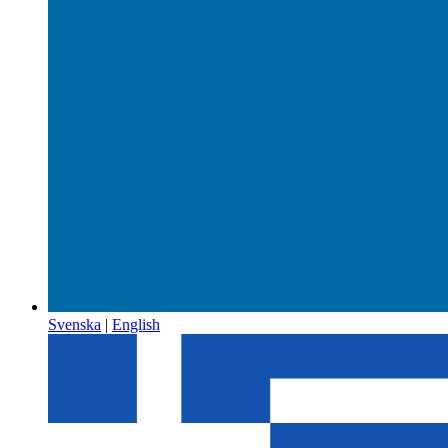
Svenska
|
English