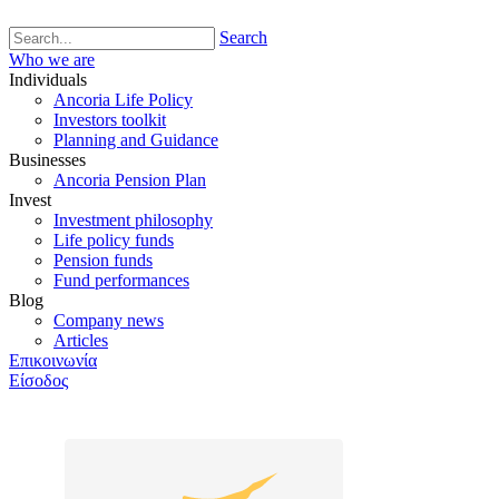
Search
Who we are
Individuals
Ancoria Life Policy
Investors toolkit
Planning and Guidance
Businesses
Ancoria Pension Plan
Invest
Investment philosophy
Life policy funds
Pension funds
Fund performances
Blog
Company news
Articles
Επικοινωνία
Είσοδος