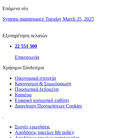
Επόμενο νέο
Systems maintenance Tuesday March 25, 2025
Εξυπηρέτηση πελατών
22 551 300
Επικοινωνία
Χρήσιμοι Σύνδεσμοι
Οικονομικά στοιχεία
Κανονισμοί & Συμμόρφωση
Προσωπικά δεδομένα
Καριέρα
Εταιρική κοινωνική ευθύνη
Διαχείριση Προτιμήσεων Cookies
.
Συχνές ερωτήσεις
Αποδόσεις ταμείων life policy
Αποδόσεις ταμείων pension plan