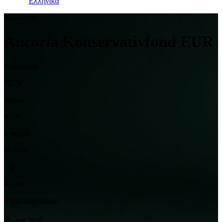
Ελληνικά
Blandfond
Ancoria Konservativfond EUR
Andelspris
99,73
Valuta
EUR
1 månad
-0,10%
1 år
4,03%
Värderingsdatum
05 aug 2026