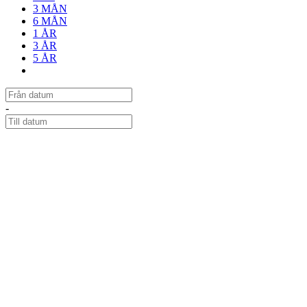
3 MÅN
6 MÅN
1 ÅR
3 ÅR
5 ÅR
-