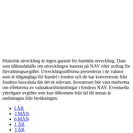
Historisk utveckling är ingen garanti för framtida utveckling. Data
som tillhandahålls om utvecklingen baseras på NAV efter avdrag för
förvaltningsavgifter. Utvecklingssiffrorna presenteras i de valutor
som är tillgängliga för handel i fonden och de har konverterats från
fondens basvaluta där det är relevant. Investerare bör vara medvetna
om effekterna av valutakursförändringar i fondens NAV. Eventuella
ytterligare avgifter som kan tillkomma från tid till annan är
undantagna från beräkningen.
I ÅR
3 MÅN
6 MÅN
1 ÅR
3 ÅR