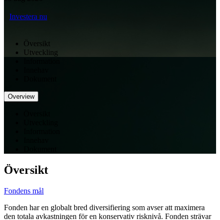
Investera nu
Översikt
Utveckling
Information
Innehav
Dokument
Overview
Översikt
Utveckling
Information
Innehav
Dokument
Översikt
Fondens mål
Fonden har en globalt bred diversifiering som avser att maximera
den totala avkastningen för en konservativ risknivå. Fonden strävar