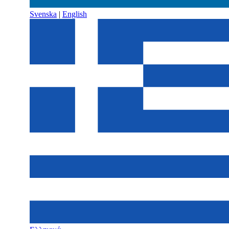
Svenska
|
English