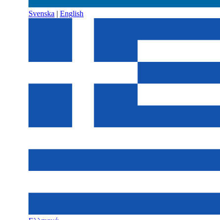
Svenska
|
English