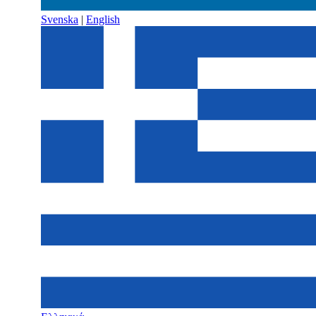
Svenska
|
English