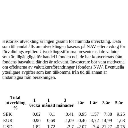
Historisk utveckling är ingen garanti för framtida utveckling. Data
som tillhandahålls om utvecklingen baseras på NAV efter avdrag för
förvaltningsavgifter. Utvecklingssiffrorna presenteras i de valutor
som är tillgängliga för handel i fonden och de har konverterats från
fondens basvaluta där det är relevant. Investerare bör vara medvetna
om effekterna av valutakursförändringar i fondens NAV. Eventuella
ytterligare avgifter som kan tillkomma från tid till annan är
undantagna från beräkningen.
Total
1
1
3
utveckling
i år
1 år
3 år
5 år
vecka
månad
månader
%
SEK
0,02
0,1
0,41
0,95
1,57
7,88
9,25
EUR
0,96
0,69
-1,09
-0,46
3,72
14,99
1,63
USD
1,82
1,72
-2,7
-2,07
3,4
21,27
-0,75