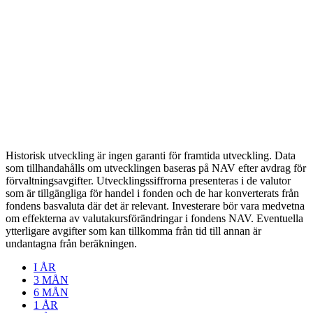
Historisk utveckling är ingen garanti för framtida utveckling. Data
som tillhandahålls om utvecklingen baseras på NAV efter avdrag för
förvaltningsavgifter. Utvecklingssiffrorna presenteras i de valutor
som är tillgängliga för handel i fonden och de har konverterats från
fondens basvaluta där det är relevant. Investerare bör vara medvetna
om effekterna av valutakursförändringar i fondens NAV. Eventuella
ytterligare avgifter som kan tillkomma från tid till annan är
undantagna från beräkningen.
I ÅR
3 MÅN
6 MÅN
1 ÅR