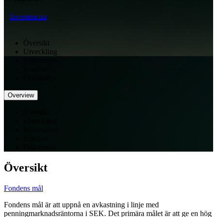
Investera nu
Översikt
Utveckling
Information
Innehav
Dokument
Overview
Översikt
Utveckling
Information
Innehav
Dokument
Översikt
Fondens mål
Fondens mål är att uppnå en avkastning i linje med
penningmarknadsräntorna i SEK. Det primära målet är att ge en hög