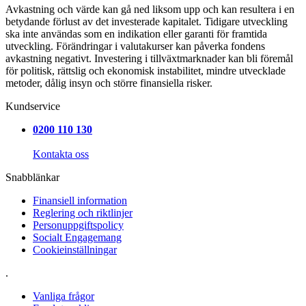
Avkastning och värde kan gå ned liksom upp och kan resultera i en
betydande förlust av det investerade kapitalet. Tidigare utveckling
ska inte användas som en indikation eller garanti för framtida
utveckling. Förändringar i valutakurser kan påverka fondens
avkastning negativt. Investering i tillväxtmarknader kan bli föremål
för politisk, rättslig och ekonomisk instabilitet, mindre utvecklade
metoder, dålig insyn och större finansiella risker.
Kundservice
0200 110 130
Kontakta oss
Snabblänkar
Finansiell information
Reglering och riktlinjer
Personuppgiftspolicy
Socialt Engagemang
Cookieinställningar
.
Vanliga frågor