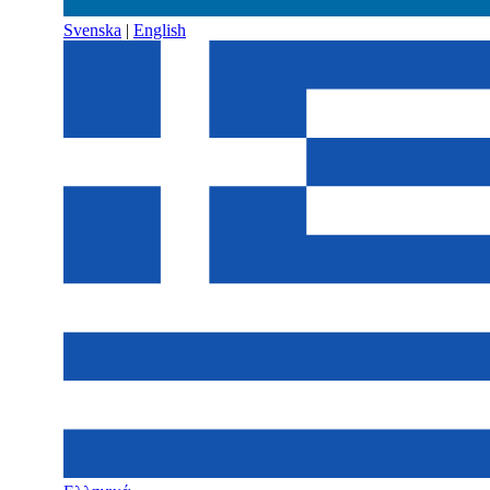
Svenska
|
English