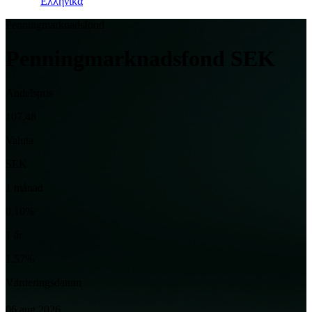
Ελληνικά
Penningmarknadsfond
Penningmarknadsfond SEK
Andelspris
107,48
Valuta
SEK
1 månad
0,10%
1 år
1,57%
Värderingsdatum
06 aug 2026