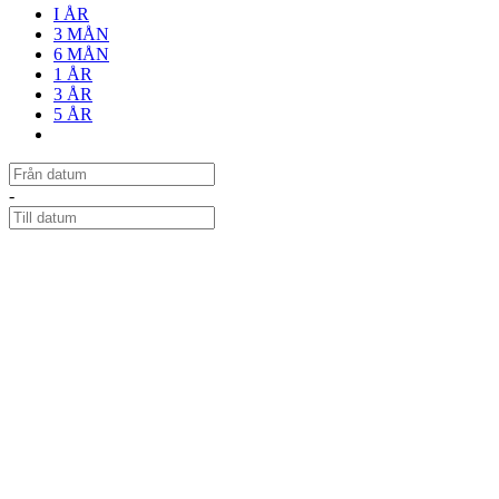
I ÅR
3 MÅN
6 MÅN
1 ÅR
3 ÅR
5 ÅR
-