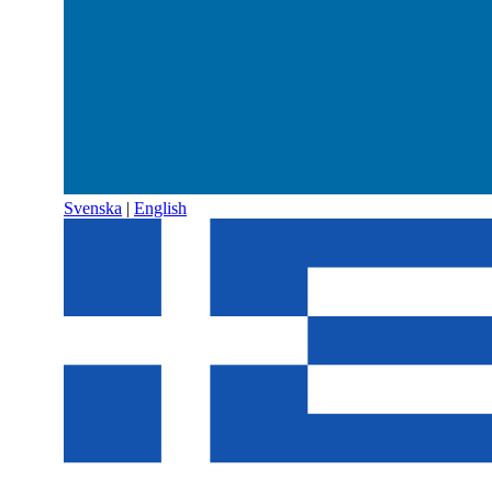
Svenska
|
English