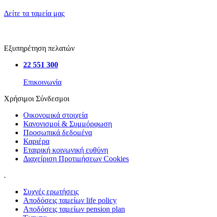
Δείτε τα ταμεία μας
Εξυπηρέτηση πελατών
22 551 300
Επικοινωνία
Χρήσιμοι Σύνδεσμοι
Οικονομικά στοιχεία
Κανονισμοί & Συμμόρφωση
Προσωπικά δεδομένα
Καριέρα
Εταιρική κοινωνική ευθύνη
Διαχείριση Προτιμήσεων Cookies
.
Συχνές ερωτήσεις
Αποδόσεις ταμείων life policy
Αποδόσεις ταμείων pension plan