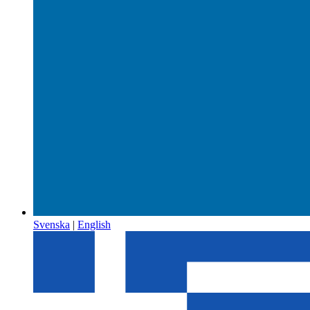
Svenska
|
English