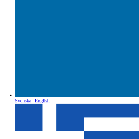
Svenska
|
English