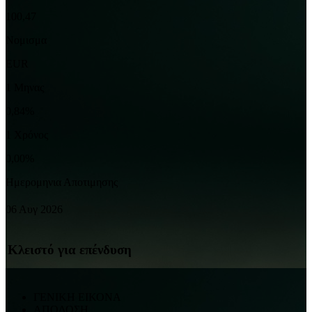
100,47
Νομισμα
EUR
1 Μηνας
0,84%
1 Χρόνος
0,00%
Ημερομηνια Αποτιμησης
06 Αυγ 2026
Κλειστό για επένδυση
ΓΕΝΙΚΗ ΕΙΚΟΝΑ
ΑΠΟΔΟΣΗ