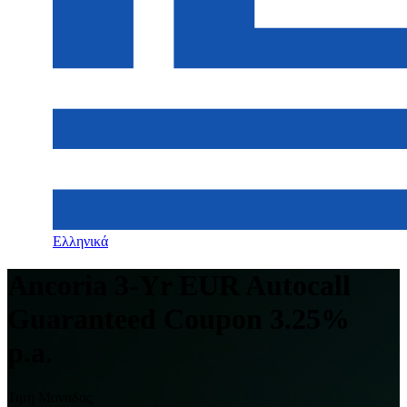
Ελληνικά
Ancoria 3-Yr EUR Autocall
Guaranteed Coupon 3.25%
p.a.
Τιμη Μοναδας