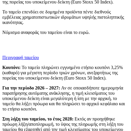
της πορείας του υποκείμενου δείκτη (Euro Stoxx 50 Index).
Το ταμείο επενδύει σε δομημένα προϊόντα πέντε διεθνούς
εμβέλειας χρηματοπιστωτικών ιδρυμάτων υψηλής πιστοληπτικής
ικανότητας.
Νόμισμα αναφοράς του ταμείου είναι το ευρώ.
Περιγραφή ταμείου
Κουπόνι:
Το ταμείο πληρώνει εγγυημένο ετήσιο κουπόνι 3,25%
(καθαρό) για μέγιστη περίοδο τριών χρόνων, ανεξαρτήτως της
πορείας του υποκείμενου δείκτη (Euro Stoxx 50 Index).
Για την περίοδο 2026 – 2027:
Αν σε οποιασδήποτε ημερομηνία
παρατήρησης αυτόματης ανάκλησης, η τιμή κλεισίματος του
υποκείμενου δείκτη είναι μεγαλύτερη ή ίση με την αρχική, το
ταμείο θα λήξει πρόωρα και θα πληρώσει το αρχικό κεφάλαιο και
το ετήσιο κουπόνι.
Στη λήξη του ταμείου, το έτος 2028:
Εκτός αν προηγήθηκε
πρόωρη λήξη/αποπληρωμή, το ύψος της πληρωμής στη λήξη του
ταμείου θα εξαρτηθεί από την τιμή κλεισίματος του υποκείμενου