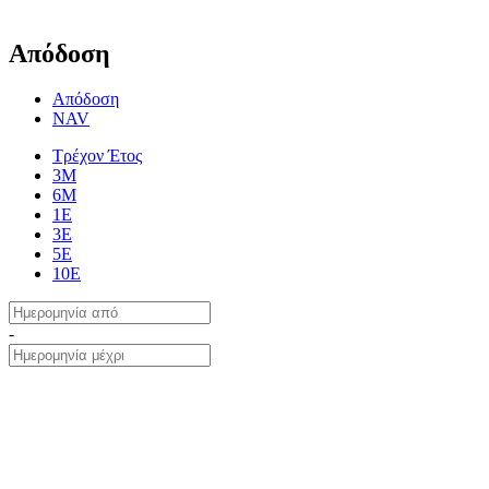
Απόδοση
Απόδοση
NAV
Τρέχον Έτος
3Μ
6Μ
1Ε
3Ε
5Ε
10Ε
-