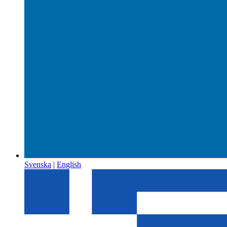
Svenska
|
English