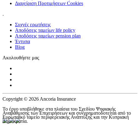
Διαχείριση Προτιμήσεων Cookies
.
Συχνές ερωτήσεις
Αποδόσεις ταμείων life policy
Αποδόσεις ταμείων pension plan
Έντυπα
Blog
Ακολουθήστε μας
Copyright © 2026 Ancoria Insurance
Το έργο υποβλήθηκε στα πλαίσια του Σχεδίου Ψηφιακής
Αναβάθμισης των Επιχειρήσεων και συνχρηματοδοτείται από το
Ευρωπαϊκό ταμείο περιφερειακής Ανάπτυξης και την Κυπριακή
Δημοκρατία.