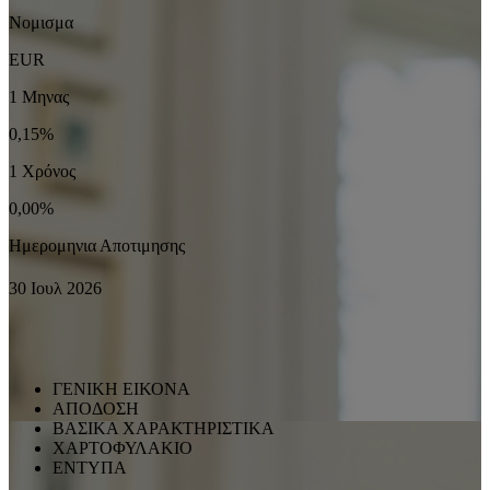
Νομισμα
EUR
1 Μηνας
0,15%
1 Χρόνος
0,00%
Ημερομηνια Αποτιμησης
30 Ιουλ 2026
ΓΕΝΙΚΗ ΕΙΚΟΝΑ
ΑΠΟΔΟΣΗ
ΒΑΣΙΚΑ ΧΑΡΑΚΤΗΡΙΣΤΙΚΑ
ΧΑΡΤΟΦΥΛΑΚΙΟ
ΕΝΤΥΠΑ