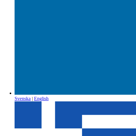
Svenska
|
English