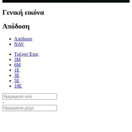
Γενική εικόνα
Απόδοση
Απόδοση
NAV
Τρέχον Έτος
3Μ
6Μ
1Ε
3Ε
5Ε
10Ε
-