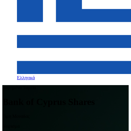
Ελληνικά
Δομημένα Ταμεία
Bank of Cyprus Shares
Τιμη Μοναδας
Νομισμα