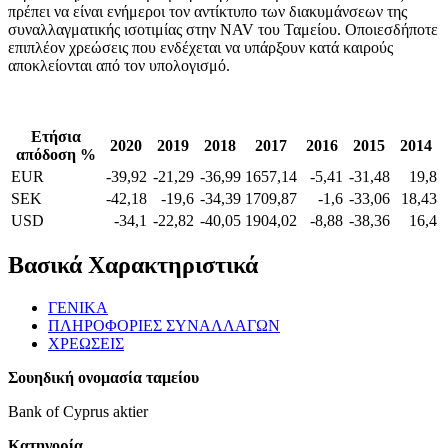
πρέπει να είναι ενήμεροι τον αντίκτυπο των διακυμάνσεων της
συναλλαγματικής ισοτιμίας στην NAV του Ταμείου. Οποιεσδήποτε
επιπλέον χρεώσεις που ενδέχεται να υπάρξουν κατά καιρούς
αποκλείονται από τον υπολογισμό.
Eτήσια
2020
2019
2018
2017
2016
2015
2014
απόδοση %
EUR
-39,92
-21,29
-36,99
1657,14
-5,41
-31,48
19,8
SEK
-42,18
-19,6
-34,39
1709,87
-1,6
-33,06
18,43
USD
-34,1
-22,82
-40,05
1904,02
-8,88
-38,36
16,4
Βασικά Χαρακτηριστικά
ΓΕΝΙΚΑ
ΠΛΗΡΟΦΟΡΙΕΣ ΣΥΝΑΛΛΑΓΩΝ
ΧΡΕΩΣΕΙΣ
Σουηδική ονομασία ταμείου
Bank of Cyprus aktier
Κατηγορία