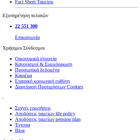
Fact Sheet Ταμείου
Εξυπηρέτηση πελατών
22 551 300
Επικοινωνία
Χρήσιμοι Σύνδεσμοι
Οικονομικά στοιχεία
Κανονισμοί & Συμμόρφωση
Προσωπικά δεδομένα
Καριέρα
Εταιρική κοινωνική ευθύνη
Διαχείριση Προτιμήσεων Cookies
.
Συχνές ερωτήσεις
Αποδόσεις ταμείων life policy
Αποδόσεις ταμείων pension plan
Έντυπα
Blog