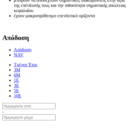
μπορούν να αποδεχτούν σημαντικές διακυμάνσεις στην αξία
της επένδυσής τους και την πιθανότητα σημαντικής απώλειας
κεφαλαίου
έχουν μακροπρόθεσμο επενδυτικό ορίζοντα
Απόδοση
Απόδοση
NAV
Τρέχον Έτος
3Μ
6Μ
1Ε
3Ε
5Ε
10Ε
-