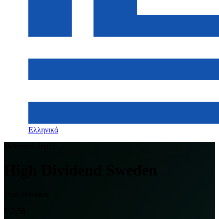
Ελληνικά
Μετοχικό Ταμείο
High Dividend Sweden
Τιμη Μοναδας
513,56