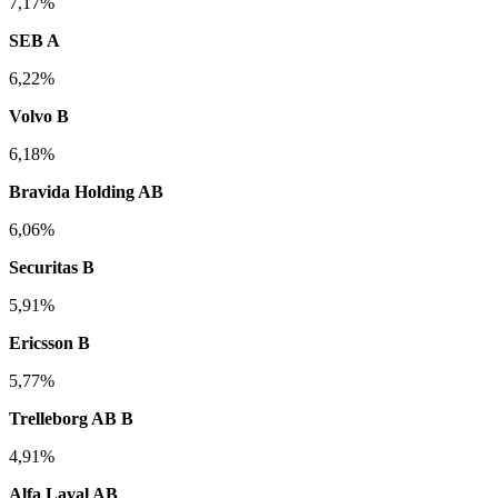
7,17%
SEB A
6,22%
Volvo B
6,18%
Bravida Holding AB
6,06%
Securitas B
5,91%
Ericsson B
5,77%
Trelleborg AB B
4,91%
Alfa Laval AB