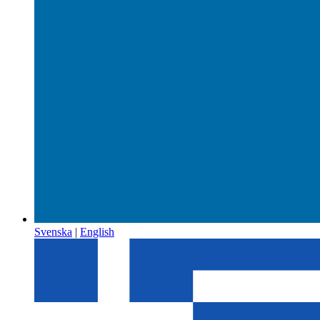
Svenska
|
English