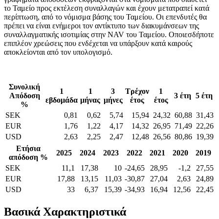
το Ταμείο προς εκτέλεση συναλλαγών και έχουν μετατραπεί κατά
περίπτωση, από το νόμισμα βάσης του Ταμείου. Οι επενδυτές θα
πρέπει να είναι ενήμεροι τον αντίκτυπο των διακυμάνσεων της
συναλλαγματικής ισοτιμίας στην NAV του Ταμείου. Οποιεσδήποτε
επιπλέον χρεώσεις που ενδέχεται να υπάρξουν κατά καιρούς
αποκλείονται από τον υπολογισμό.
Συνολική
1
1
3
Τρέχον
1
Απόδοση
3 έτη
5 έτη
εβδομάδα
μήνας
μήνες
έτος
έτος
%
SEK
0,81
0,62
5,74
15,94
24,32
60,88
31,43
EUR
1,76
1,22
4,17
14,32
26,95
71,49
22,26
USD
2,63
2,25
2,47
12,48
26,56
80,86
19,39
Eτήσια
2025
2024
2023
2022
2021
2020
2019
απόδοση %
SEK
11,1
17,38
10
-24,65
28,95
-1,2
27,55
EUR
17,88
13,15
11,03
-30,87
27,04
2,63
24,89
USD
33
6,37
15,39
-34,93
16,94
12,56
22,45
Βασικά Χαρακτηριστικά