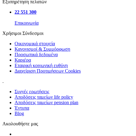
Εξυπηρέτηση πελατών
22 551 300
Επικοινωνία
Χρήσιμοι Σύνδεσμοι
Οικονομικά στοιχεία
Κανονισμοί & Συμμόρφωση
Προσωπικά δεδομένα
Καριέρα
Εταιρική κοινωνική ευθύνη
Διαχείριση Προτιμήσεων Cookies
.
Συχνές ερωτήσεις
Αποδόσεις ταμείων life policy
Αποδόσεις ταμείων pension plan
Έντυπα
Blog
Ακολουθήστε μας