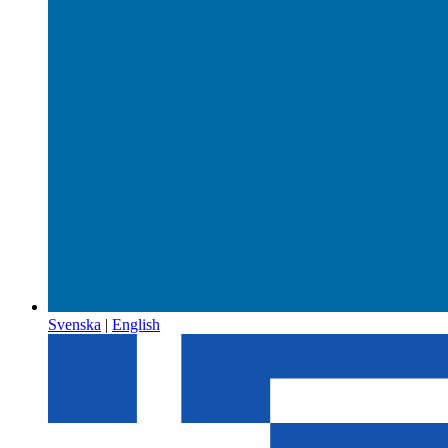
Svenska
|
English