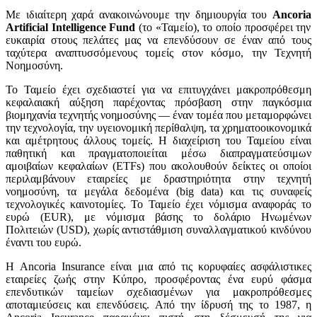
Με ιδιαίτερη χαρά ανακοινώνουμε την δημιουργία του
Ancoria
Artificial
Intelligence
Fund
(το «Ταμείο), το οποίο προσφέρει την
ευκαιρία στους πελάτες μας να επενδύσουν σε έναν από τους
ταχύτερα αναπτυσσόμενους τομείς στον κόσμο, την Τεχνητή
Νοημοσύνη.
Το Ταμείο έχει σχεδιαστεί για να επιτυγχάνει μακροπρόθεσμη
κεφαλαιακή αύξηση παρέχοντας πρόσβαση στην παγκόσμια
βιομηχανία τεχνητής νοημοσύνης — έναν τομέα που μεταμορφώνει
την τεχνολογία, την υγειονομική περίθαλψη, τα χρηματοοικονομικά
και αμέτρητους άλλους τομείς. Η διαχείριση του Ταμείου είναι
παθητική και πραγματοποιείται μέσω διαπραγματεύσιμων
αμοιβαίων κεφαλαίων (ETFs) που ακολουθούν δείκτες οι οποίοι
περιλαμβάνουν εταιρείες με δραστηριότητα στην τεχνητή
νοημοσύνη, τα μεγάλα δεδομένα (big data) και τις συναφείς
τεχνολογικές καινοτομίες. Το Ταμείο έχει νόμισμα αναφοράς το
ευρώ (EUR), με νόμισμα βάσης το δολάριο Ηνωμένων
Πολιτειών (USD), χωρίς αντιστάθμιση συναλλαγματικού κινδύνου
έναντι του ευρώ.
Η Ancoria Insurance είναι μια από τις κορυφαίες ασφάλιστικες
εταιρείες ζωής στην Κύπρο, προσφέροντας ένα ευρύ φάσμα
επενδυτικών ταμείων σχεδιασμένων για μακροπρόθεσμες
αποταμιεύσεις και επενδύσεις. Από την ίδρυσή της το 1987, η