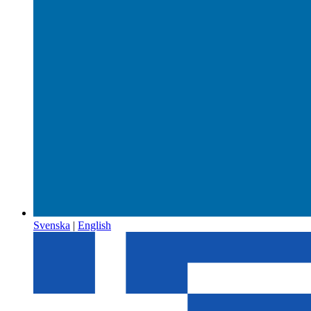
Svenska
|
English