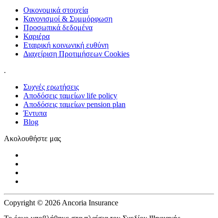
Οικονομικά στοιχεία
Κανονισμοί & Συμμόρφωση
Προσωπικά δεδομένα
Καριέρα
Εταιρική κοινωνική ευθύνη
Διαχείριση Προτιμήσεων Cookies
.
Συχνές ερωτήσεις
Αποδόσεις ταμείων life policy
Αποδόσεις ταμείων pension plan
Έντυπα
Blog
Ακολουθήστε μας
Copyright © 2026 Ancoria Insurance