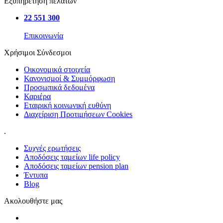
Εξυπηρέτηση πελατών
22 551 300
Επικοινωνία
Χρήσιμοι Σύνδεσμοι
Οικονομικά στοιχεία
Κανονισμοί & Συμμόρφωση
Προσωπικά δεδομένα
Καριέρα
Εταιρική κοινωνική ευθύνη
Διαχείριση Προτιμήσεων Cookies
.
Συχνές ερωτήσεις
Αποδόσεις ταμείων life policy
Αποδόσεις ταμείων pension plan
Έντυπα
Blog
Ακολουθήστε μας