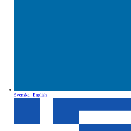
Svenska
|
English