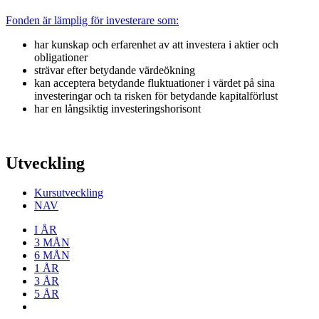
Fonden är lämplig för investerare som:
har kunskap och erfarenhet av att investera i aktier och
obligationer
strävar efter betydande värdeökning
kan acceptera betydande fluktuationer i värdet på sina
investeringar och ta risken för betydande kapitalförlust
har en långsiktig investeringshorisont
Utveckling
Kursutveckling
NAV
I ÅR
3 MÅN
6 MÅN
1 ÅR
3 ÅR
5 ÅR