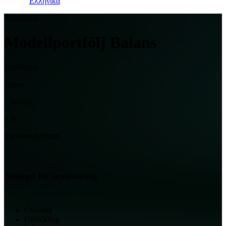
Ελληνικά
Blandfond
Modellportfölj Balans
Andelspris
Valuta
1 månad
1 år
Värderingsdatum
Stängd för investering
Översikt
Utveckling