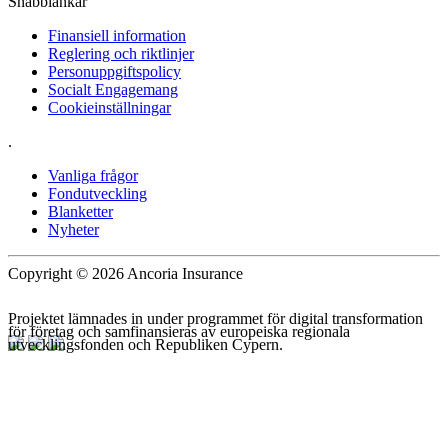
Snabblänkar
Finansiell information
Reglering och riktlinjer
Personuppgiftspolicy
Socialt Engagemang
Cookieinställningar
.
Vanliga frågor
Fondutveckling
Blanketter
Nyheter
Copyright © 2026 Ancoria Insurance
Projektet lämnades in under programmet för digital transformation
för företag och samfinansieras av europeiska regionala
utvecklingsfonden och Republiken Cypern.