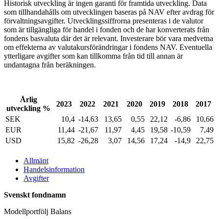
Historisk utveckling är ingen garanti för framtida utveckling. Data
som tillhandahålls om utvecklingen baseras på NAV efter avdrag för
förvaltningsavgifter. Utvecklingssiffrorna presenteras i de valutor
som är tillgängliga för handel i fonden och de har konverterats från
fondens basvaluta där det är relevant. Investerare bör vara medvetna
om effekterna av valutakursförändringar i fondens NAV. Eventuella
ytterligare avgifter som kan tillkomma från tid till annan är
undantagna från beräkningen.
Årlig
2023
2022
2021
2020
2019
2018
2017
utveckling %
SEK
10,4
-14,63
13,65
0,55
22,12
-6,86
10,66
EUR
11,44
-21,67
11,97
4,45
19,58
-10,59
7,49
USD
15,82
-26,28
3,07
14,56
17,24
-14,9
22,75
Allmänt
Handelsinformation
Avgifter
Svenskt fondnamn
Modellportfölj Balans