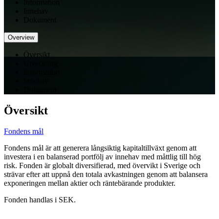
Information
Innehav
Dokument
Overview
Översikt
Utveckling
Information
Innehav
Dokument
Översikt
Fondens mål
Fondens mål är att generera långsiktig kapitaltillväxt genom att
investera i en balanserad portfölj av innehav med måttlig till hög
risk. Fonden är globalt diversifierad, med övervikt i Sverige och
strävar efter att uppnå den totala avkastningen genom att balansera
exponeringen mellan aktier och räntebärande produkter.
Fonden handlas i SEK.