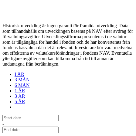
Historisk utveckling är ingen garanti för framtida utveckling. Data
som tillhandahålls om utvecklingen baseras på NAV efter avdrag för
förvaltningsavgifter. Utvecklingssiffrorna presenteras i de valutor
som är tillgängliga för handel i fonden och de har konverterats från
fondens basvaluta där det är relevant. Investerare bör vara medvetna
om effekterna av valutakursförändringar i fondens NAV. Eventuella
ytterligare avgifter som kan tillkomma från tid till annan är
undantagna från beräkningen.
I ÅR
3 MÅN
6 MÅN
1 ÅR
3 ÅR
5 ÅR
-