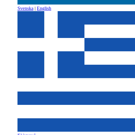
Svenska
|
English